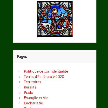
Pages
Politique de confidentialité
Terres d’Espérance 2020
Territoires
Ruralité
Prado
Evangile et Vie
Eucharistie