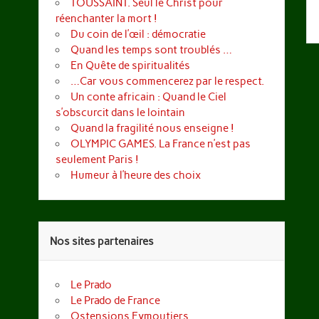
TOUSSAINT. Seul le Christ pour
réenchanter la mort !
Du coin de l’œil : démocratie
Quand les temps sont troublés …
En Quête de spiritualités
…Car vous commencerez par le respect.
Un conte africain : Quand le Ciel
s’obscurcit dans le lointain
Quand la fragilité nous enseigne !
OLYMPIC GAMES. La France n’est pas
seulement Paris !
Humeur à l’heure des choix
Nos sites partenaires
Le Prado
Le Prado de France
Ostensions Eymoutiers