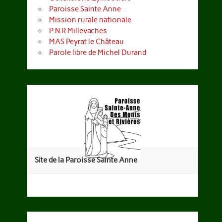
Paroisse Sainte Anne
Mission rurale nationale
P.N.R Millevaches
MAS Peyrat le Château
Parole libre de Michel Durand
Site de la Paroisse Sainte Anne