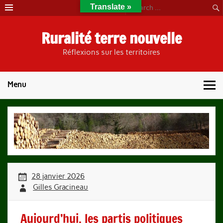
Skip
Translate »
to
content
Ruralité terre nouvelle
Réflexions sur les territoires
Menu
28 janvier 2026
Gilles Gracineau
Aujourd’hui, les partis politiques