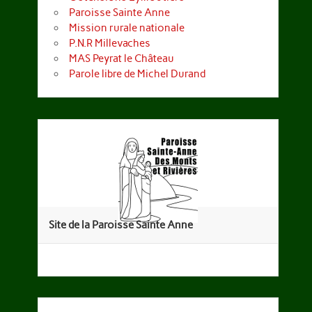
Paroisse Sainte Anne
Mission rurale nationale
P.N.R Millevaches
MAS Peyrat le Château
Parole libre de Michel Durand
Site de la Paroisse Sainte Anne