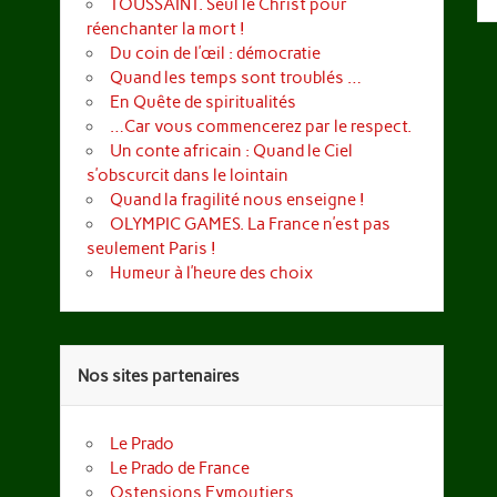
TOUSSAINT. Seul le Christ pour
réenchanter la mort !
Du coin de l’œil : démocratie
Quand les temps sont troublés …
En Quête de spiritualités
…Car vous commencerez par le respect.
Un conte africain : Quand le Ciel
s’obscurcit dans le lointain
Quand la fragilité nous enseigne !
OLYMPIC GAMES. La France n’est pas
seulement Paris !
Humeur à l’heure des choix
Nos sites partenaires
Le Prado
Le Prado de France
Ostensions Eymoutiers