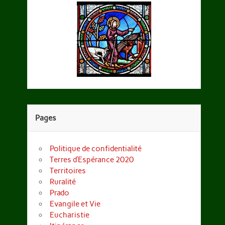
Pages
Politique de confidentialité
Terres d’Espérance 2020
Territoires
Ruralité
Prado
Evangile et Vie
Eucharistie