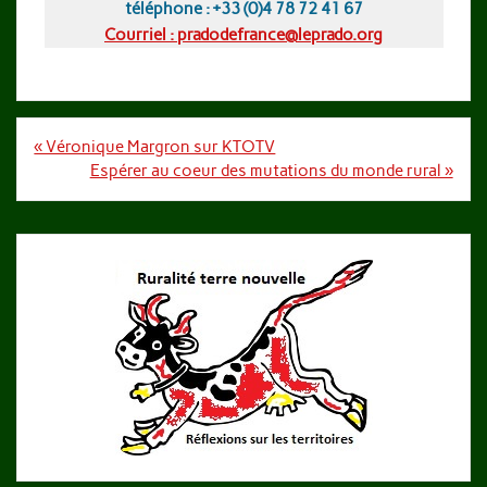
téléphone : +33 (0)4 78 72 41 67
Courriel : pradodefrance@leprado.org
Navigation
« Véronique Margron sur KTOTV
de
Espérer au coeur des mutations du monde rural »
l’article