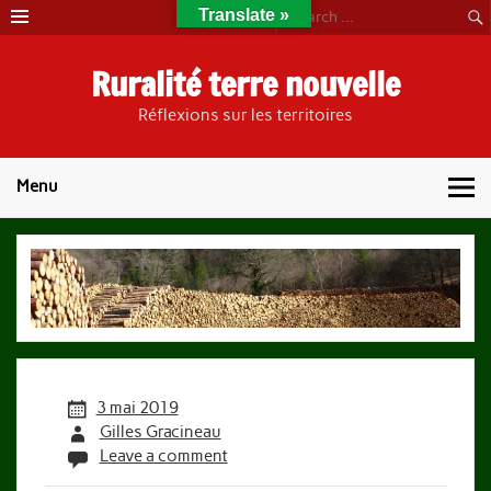
Skip
Translate »
to
content
Ruralité terre nouvelle
Réflexions sur les territoires
Menu
3 mai 2019
Gilles Gracineau
Leave a comment